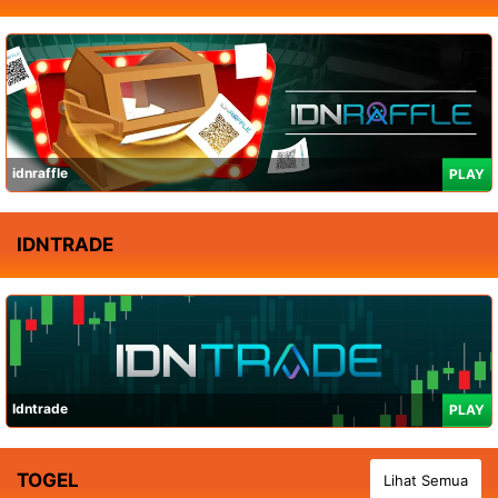
idnraffle
PLAY
IDNTRADE
Idntrade
PLAY
TOGEL
Lihat Semua