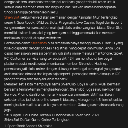
dengan sistem keamanan terenkripsi anti hack yang terbukti aman untuk
semua data member kami dan langsung dari server utama berkecepatan
tinggi sehingga bermain lebih seru.
Shien Slot
selalu menyediakan permainan dengan tampilan fitur terlengkap
seperti Sportbook, IDNLlive, Slots, Pragmatic, Live Casino, Togel dan Esport
yang memberikan sensasi bermain judi slots online yang luar biasa. Shien Slot
memiliki sistem transaksi yang beragam sehingga memudahkan member
melakukan deposit ataupun withdraw.
Permainan dalam
Shienslots
bisa dimainkan hanya menggunakan 1 user ID yang
bisa didapatkan dengan proses registrasi yang cepat dan mudah. Anda juga
dapat merasakan sensasi bermain judi slots online melalui smartphone, tablet,
PC. Customer service yang tersedia aktif 24 jam nonstop di berbagai
platform sosial media untuk membantu member Shienslot. Hadirnya
permainan judi slots online dengan dukungan berbagai perangkat yang dapat
anda mainkan dimana dan kapan saja seperti perangkat Android maupun iOS
yang tentunya akan menjadi lebih menarik.
Member setia kita mempunyai nama ShienClub Boys & Girls. Mulai bermain
bersama teman-teman menghasilkan cuan.
Shienslot juga selalu memberikan
Service, Promo dan Bonus menarik
untuk para member aktifnya. Bukan
sekedar situs judi slots online seperti biasanya, Management Shienslot selalu
meningkatkan kualitas untuk kenyaman member. Gabung dan mainkan sekarang
juga.
Situs Agen Judi Online Terbaik Di Indonesia © Shien Slot 2021
Shien Slot Daftar Game Online Terlengkap :
1. SportBook Sbobet Shienslot