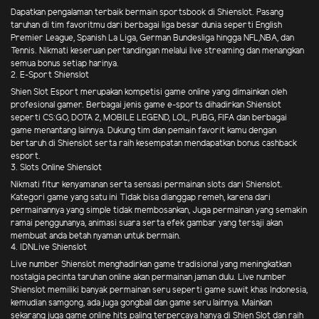
Dapatkan pengalaman terbaik bermain sportsbook di Shienslot. Pasang
taruhan di tim favoritmu dari berbagai liga besar dunia seperti English
Premier League, Spanish La Liga, German Bundesliga hingga NFL,NBA, dan
Tennis. Nikmati keseruan pertandingan melalui live streaming dan menangkan
semua bonus setiap harinya.
2. E-Sport Shienslot
Shien Slot Esport merupakan kompetisi game online yang dimainkan oleh
profesional gamer. Berbagai jenis game e-sports dihadirkan Shienslot
seperti CS:GO, DOTA 2, MOBILE LEGEND, LOL, PUBG, FIFA dan berbagai
game menantang lainnya. Dukung tim dan pemain favorit kamu dengan
bertaruh di Shienslot serta raih kesempatan mendapatkan bonus cashback
esport.
3. Slots Online Shienslot
Nikmati fitur kenyamanan serta sensasi permainan slots dari Shienslot.
Kategori game yang satu ini Tidak bisa dianggap remeh, karena dari
permainannya yang simple tidak membosankan, Juga permainan yang semakin
ramai penggunanya, animasi suara serta efek gambar yang tersaji akan
membuat anda betah nyaman untuk bermain.
4. IDNLive Shienslot
Live number Shienslot menghadirkan game tradisional yang meningkatkan
nostalgia pecinta taruhan online akan permainan jaman dulu. Live number
Shienslot memiliki banyak permainan seru seperti game suwit khas Indonesia,
kemudian samgong, ada juga gongball dan game seru lainnya. Mainkan
sekarang juga game online hits paling terpercaya hanya di Shien Slot dan raih