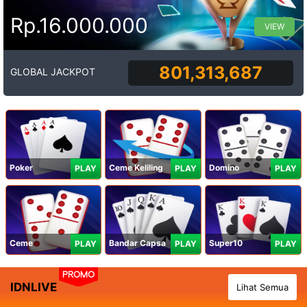
Rp.16.000.000
VIEW
801,313,687
GLOBAL JACKPOT
Poker
Ceme Keliling
Domino
PLAY
PLAY
PLAY
Ceme
Bandar Capsa
Super10
PLAY
PLAY
PLAY
PROMO
IDNLIVE
Lihat Semua