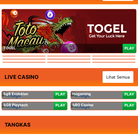
TOGEL
PLAY
Sweet Candy 3D
5D Europe Lotto
3D Europe Lotto
PLAY
PLAY
PLAY
4D Europe Lotto
Devil Dice 3D
4D Scorpio
PLAY
PLAY
PLAY
4D Capricorn
4D Cancer
4D Virgo
PLAY
PLAY
PLAY
NEW
NEW
NEW
PROMO
NEW
LIVE CASINO
Lihat Semua
Sg8 Evolution
Hogaming
PLAY
PLAY
SG8 Playtech
SBO Casino
PLAY
PLAY
TANGKAS
MM Tangkas
PLAY