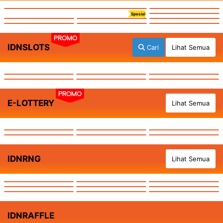
Head Tail
PLAY
Gong Ball
PLAY
Live Plinko
Spin Soccer
Checkmate Rush
PLAY
PLAY
PLAY
PROMO
9 Putts
Bounce Roulette
Spesial
Soccer Roulette
PLAY
PLAY
PLAY
PROMO
PROMO
IDNSLOTS
Cari
Lihat Semua
Lamp of Cornucopia
Soda Man
Ocean Lord
PLAY
PLAY
PLAY
Legend of Dragon
Plinko Man
Wonderland
PLAY
PLAY
PLAY
PROMO
PROMO
PROMO
PROMO
PROMO
PROMO
PROMO
E-LOTTERY
Lihat Semua
Roulette Trinity
Davinci Roller
Universe 6D
PLAY
PLAY
PLAY
Chinchirorin
Cyber Pinball
Valhalla's Dice
PLAY
PLAY
PLAY
PROMO
PROMO
PROMO
NEW
NEW
NEW
IDNRNG
Lihat Semua
Dream Blackjack
Dream Baccarat
Sicbo IDNArcade
PLAY
PLAY
PLAY
Double Action Roulette
Coin Pusher
Minesweeper Hollywood
PLAY
PLAY
PLAY
Plinko Pinball
Red Light Green Light
Haunted Haven
PLAY
PLAY
PLAY
IDNRAFFLE